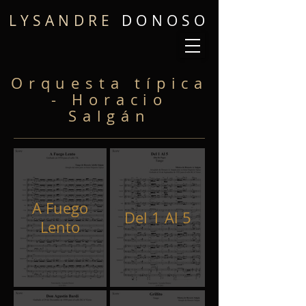
LYSANDRE
DONOSO
Orquesta típica
- Horacio
Salgán
A Fuego
Del 1 Al 5
Lento