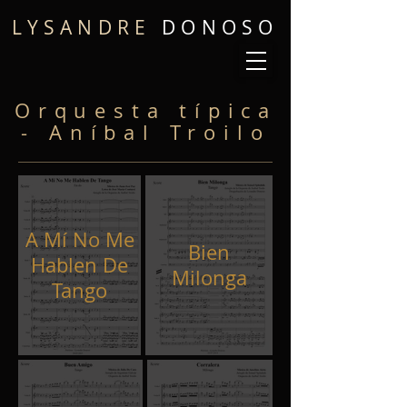
LYSANDRE
DONOSO
Orquesta típica
- Aníbal Troilo
A Mí No Me
Bien
Hablen De
Milonga
Tango